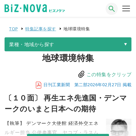
TOP
特集記事を探す
地球環境特集
業種・地域から探す
地球環境特集
この特集をクリップ
日刊工業新聞 第二部2026年02月27日 掲載
〔１０面〕 再生エネ先進国・デンマ
ークのいまと日本への期待
【執筆】 デンマーク大使館 経済外交エネ
ルギー担当 公使参事官 ヤコブ・ラスム