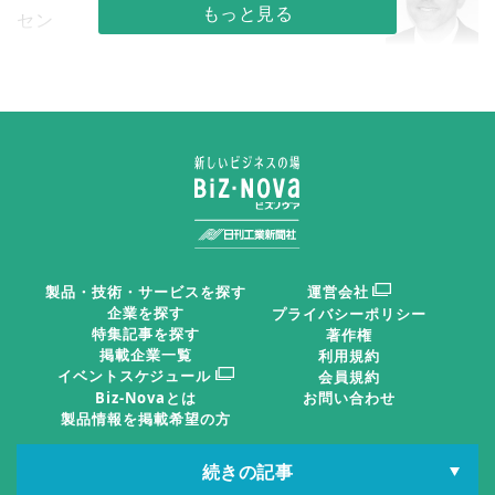
セン
２０１８年からデンマーク外務省に勤
務。エネルギー分野などでの国際・商業経験を持ち、１
０年以上アジア在住。２４年より在日デンマーク大使館
公使参事官に就任。デンマーク・オーフス大学国際ビジ
ネス修士。
製品・技術・サービスを探す
運営会社
企業を探す
プライバシーポリシー
北欧諸国は自然保護への意識が高く、国連の持続可能
特集記事を探す
著作権
掲載企業一覧
利用規約
な開発目標（ＳＤＧｓ）達成における先進国とされてい
イベントスケジュール
会員規約
る。童話作家アンデルセンの故郷などで知られるデンマ
Biz-Novaとは
お問い合わせ
製品情報を掲載希望の方
ークは、北欧の最南端に位置する小さな国で、高い生活
水準と豊かな自然環境を誇る。電力生産における風力発
続きの記事
日刊工IDポータル
日刊工業新聞電子版