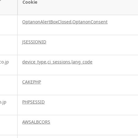
プ
Cookie
OptanonAlertBoxClosed
,
OptanonConsent
JSESSIONID
co.jp
device_type
,
ci_sessions
,
lang_code
CAKEPHP
.jp
PHPSESSID
AWSALBCORS