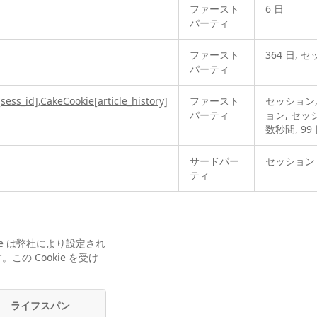
ファースト
6 日
パーティ
ファースト
364 日, 
パーティ
sess_id]
,
CakeCookie[article_history]
ファースト
セッション,
パーティ
ョン, セッ
数秒間, 99
サードパー
セッション
ティ
ie は弊社により設定され
 Cookie を受け
ライフスパン