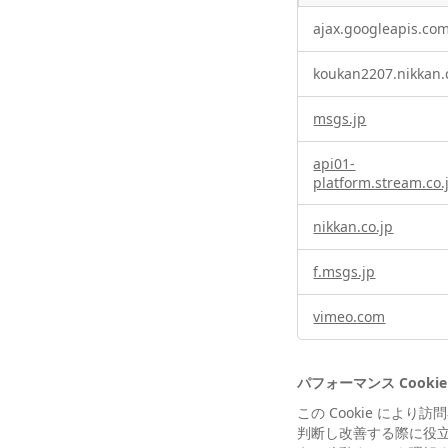
機
ajax.googleapis.co
能
性
koukan2207.nikkan.
Cookie
msgs.jp
api01-
platform.stream.co.
nikkan.co.jp
f.msgs.jp
vimeo.com
パフォーマンス Cookie
この Cookie に
判断し改善する際に役