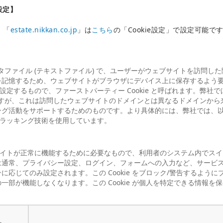
e設定】
」「
estate.nikkan.co.jp
」は
こちら
の「Cookie設定」で設定可能です
データファイル (テキストファイル) で、ユーザーがウェブサイトを訪問
を記憶するため、ウェブサイトがブラウザにデバイス上に保存するよう
弊社が設定するもので、ファーストパーティー Cookie と呼ばれます。弊社
いますが、これは訪問したウェブサイトのドメインとは異なるドメインから来てい
ング活動をサポートするためのものです。より具体的には、弊社では、
他のトラッキング技術を使用しています。
ウェブサイトが正常に機能するために必要なもので、利用者のシステム内でス
は通常、プライバシー設定、ログイン、フォームへの入力など、サービ
に応じてのみ設定されます。この Cookie をブロック/警告するよう
一部が機能しなくなります。この Cookie が個人を特定できる情報を