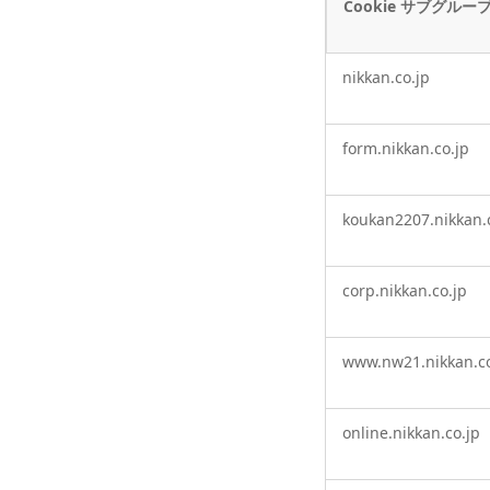
Cookie サブグルー
厳
nikkan.co.jp
密
に
必
form.nikkan.co.jp
要
な
Cookie
koukan2207.nikkan.
corp.nikkan.co.jp
www.nw21.nikkan.co
online.nikkan.co.jp