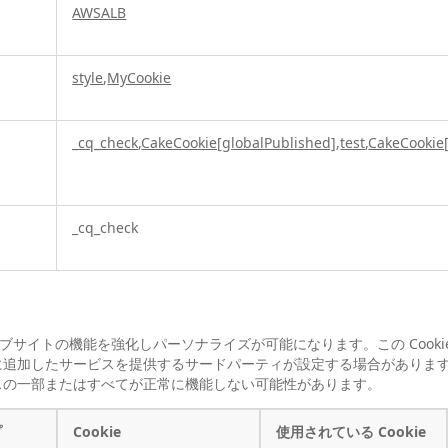
AWSALB
style
,
MyCookie
_cq_check
,
CakeCookie[globalPublished]
,
test
,
CakeCookie[
_cq_check
りウェブサイトの機能を強化しパーソナライズが可能になります。この Cook
追加したサービスを提供するサードパーティが設定する場合があります。この
スの一部またはすべてが正常に機能しない可能性があります。
プ
Cookie
使用されている Cookie