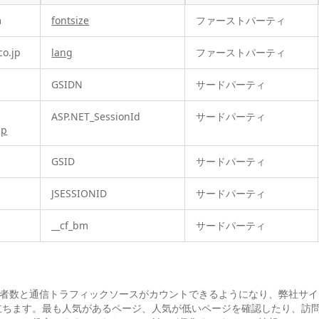
m
fontsize
ファーストパーティ
co.jp
lang
ファーストパーティ
GSIDN
サードパーティ
ASP.NET_SessionId
サードパーティ
jp
GSID
サードパーティ
JSESSIONID
サードパーティ
__cf_bm
サードパーティ
より訪問者数と通信トラフィックソースがカウントできるようになり、弊社サ
立ちます。最も人気があるページ、人気が低いページを確認したり、訪