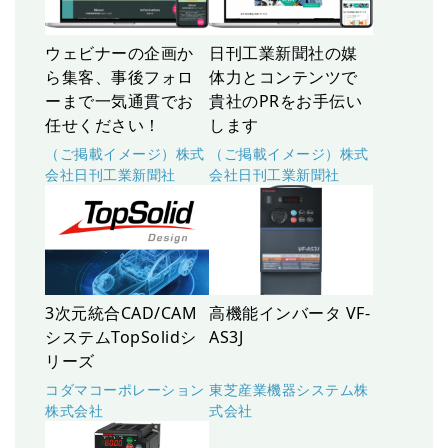
ウェビナーの企画か
日刊工業新聞社の媒
ら集客、事後フォロ
体力とコンテンツで
ーまで一気通貫でお
貴社のPRをお手伝い
任せください！
します
（ご掲載イメージ）株式
（ご掲載イメージ）株式
会社日刊工業新聞社
会社日刊工業新聞社
3次元統合CAD/CAM
高機能インバータ VF-
システムTopSolidシ
AS3J
リーズ
コダマコーポレーション
東芝産業機器システム株
株式会社
式会社