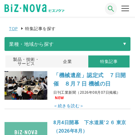
TOP
特集記事を探す
業種・地域から探す
製品・技術・
企業
特集記事
サービス
「機械遺産」認定式 ７日開
催 ８月７日 機械の日
日刊工業新聞（2026年08月07日掲載）
NEW
＜続きを読む＞
8月4日開幕 下水道展’２６ 東京
（2026年8月）