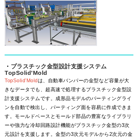
・
プラスチック金型設計支援システム
TopSolid'Mold
TopSolid'Mold
は、自動車バンパーの金型など容量が大
きなデータでも、超高速で処理するプラスチック金型設
計支援システムです。成形品モデルのパーティングライ
ンを自動で検出し、パーティング面を容易に作成できま
す。モールドベースとモールド部品の豊富なライブラリ
ーや強力な冷却回路設計機能がプラスチック金型の
3
次
元設計を支援します。金型の
3
次元モデルから
2
次元の金