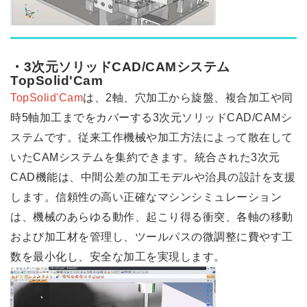
・
3
次元ソリッド
CAD/CAM
システム
TopSolid'Cam
TopSolid'Cam
は、
2
軸、穴加工から旋盤、複合加工や同
時
5
軸加工までをカバーする
3
次元ソリッド
CAD/CAM
シ
ステムです。従来工作機械や加工方法によって散在して
いた
CAM
システムを集約できます。統合された
3
次元
CAD
機能は、中間公差の加工モデルや治具の設計を支援
します。信頼性の高い正確なマシンシミュレーション
は、機械のあらゆる動作、起こり得る衝突、各軸の移動
および加工材を管理し、ツールパスの微調整に費やす工
数を最小化し、安全な加工を実現します。