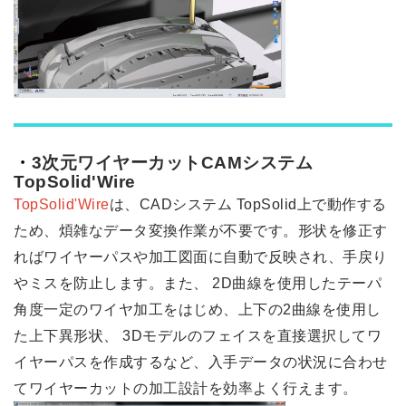
・
3
次元ワイヤーカット
CAM
システム
TopSolid'Wire
TopSolid'Wire
は、
CAD
システム
TopSolid
上で動作する
ため、煩雑なデータ変換作業が不要です。形状を修正す
ればワイヤーパスや加工図面に自動で反映され、手戻り
やミスを防止します。また、
2D
曲線を使用したテーパ
角度一定のワイヤ加工をはじめ、上下の
2
曲線を使用し
た上下異形状、
3D
モデルのフェイスを直接選択してワ
イヤーパスを作成するなど、入手データの状況に合わせ
てワイヤーカットの加工設計を効率よく行えます。