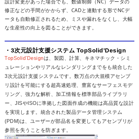
設計変更があった場合でも、数値制御（NC）データの
修正などの手間がかからず、CADと連動する形でNCデ
ータも自動修正されるため、ミスや漏れをなくし、大幅
な生産性の向上を図ることができます。
・3
次元設計支援システム
TopSolid
’
Design
T
opSolid'Design
は、製図、計算、キネマチック・シミ
ュレーションやリアルなレンダリングまでをも統合した
3
次元設計支援システムです。数万点の大規模アセンブ
リ設計を可能にする超高速処理、豊富なサーフェスモデ
リング、強力な解析、加工情報を標準部品ライブラリ
ー、
JIS
や
ISO
に準拠した図面作成の機能は高品質な設計
を実現します。統合された製品データ管理システム
(PDM)
は、ユーザーが部品名を変更してもアセンブリが
参照を失うことを防ぎます。