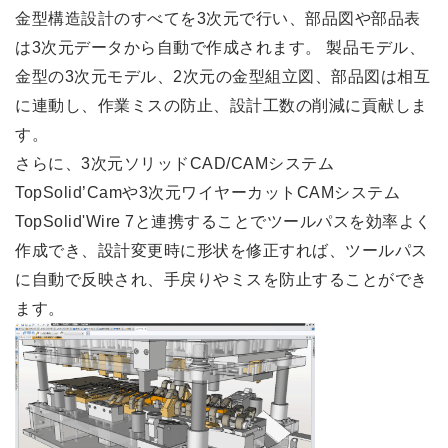
金型構造設計のすべてを
3
次元で行い、部品図や部品表
は
3
次元データから自動で作成されます。 製品モデル、
金型の
3
次元モデル、
2
次元の金型組立図、部品図は相互
に連動し、作業ミスの防止、設計工数の削減に貢献しま
す。
さらに、
3
次元ソリッド
CAD/CAM
システム
TopSolid
’
Cam
や
3
次元ワイヤーカット
CAM
システム
TopSolid'Wire 7
と連携することでツールパスを効率よく
作成でき、設計変更時に形状を修正すれば、ツールパス
に自動で反映され、手戻りやミスを防止することができ
ます。