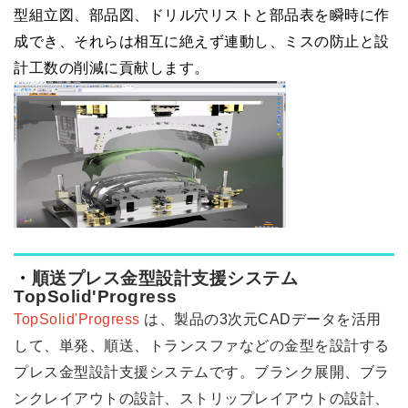
型組立図、部品図、ドリル穴リストと部品表を瞬時に作
成でき、それらは相互に絶えず連動し、ミスの防止と設
計工数の削減に貢献します。
・
順送プレス金型設計支援システム
TopSolid'Progress
TopSolid'Progress
は、製品の
3
次元
CAD
データを活用
して、単発、順送、トランスファなどの金型を設計する
プレス金型設計支援システムです。ブランク展開、ブラ
ンクレイアウトの設計、ストリップレイアウトの設計、