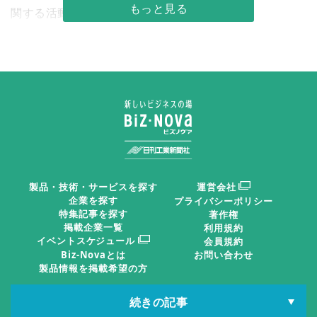
関する活動が盛んになっている。
文化学園大学／衣料品をアップサイクル
ファッション産業は大量生産、大量消費、大量廃棄な
どにより、環境負荷が大きいことが問題視されている。
こうした中、文化学園大学ファッション社会学科は授業
の一環として、「ファッションを通じたエコ」活動に取
製品・技術・サービスを探す
運営会社
り組む。
企業を探す
プライバシーポリシー
特集記事を探す
著作権
掲載企業一覧
利用規約
２０２５年７月から１１月まで行われた「アップサイ
イベントスケジュール
会員規約
Biz-Novaとは
お問い合わせ
クルこどもふくプロジェクト」では、オンワードホール
製品情報を掲載希望の方
ディングスが回収した衣料品を、代々木山谷小学校の児
童が考えたデザインをもとに、文化学園大の学生が新し
続きの記事
日刊工IDポータル
日刊工業新聞電子版