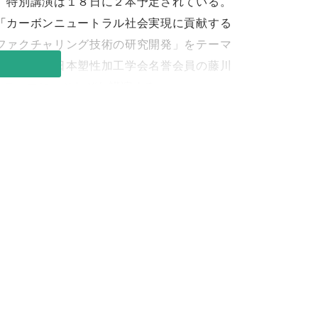
。特別講演は１８日に２本予定されている。
「カーボンニュートラル社会実現に貢献する
ファクチャリング技術の研究開発」をテーマ
リーダー兼日本塑性加工学会名誉会員の藤川
をテーマに、それぞれ講演する。
ルセミナー、日本塑性加工学会研究室の研究
緊の課題となっている。業界の魅力を伝える
いる。学校から会場まで直行バスを運行する
る大学生、高等専門学校生、高校生が参加す