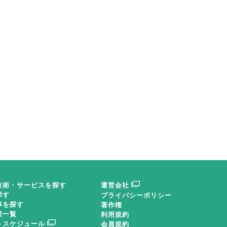
メッセージ／日本鍛圧機械工業会 会長（
２年に１度のペースで開かれ、今回で８回目となるＭ
グ加工に関連する最新技術が一堂に会する。主催者であ
会長）に、展示会の見どころや鍛圧機械業界への期待
自動化ー新たなステージ突入
技術・サービスを探す
運営会社
今回のＭＦーＴＯＫＹＯは２０１９年の出展規模を上
探す
プライバシーポリシー
事を探す
著作権
過去最大規模での開催となる。今回の展示テーマは「人
業一覧
利用規約
トスケジュール
会員規約
にやさしい技術、持続可能な未来を築く」。人に優しい