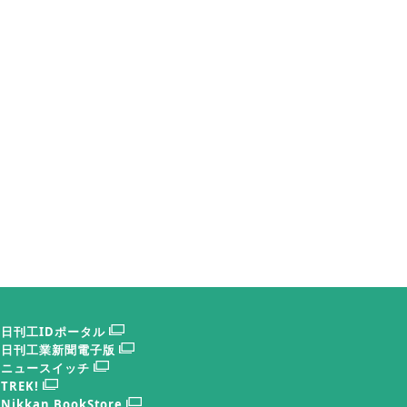
アマダ会長） 磯部 任
ＦーＴＯＫＹＯ。プレス、板金、フォーミン
る日本鍛圧機械工業会の磯部任会長（アマダ
を語ってもらった。
日刊工IDポータル
回り、
日刊工業新聞電子版
ニュースイッチ
と地球
TREK!
「自動
Nikkan BookStore