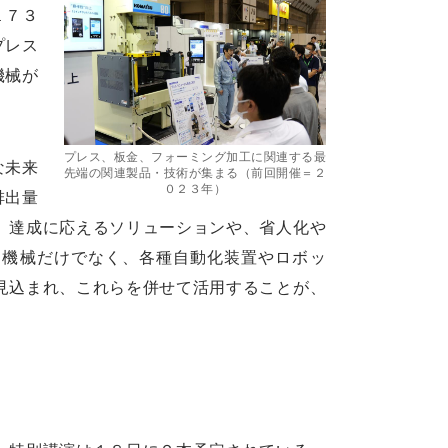
１７３
プレス
機械が
プレス、板金、フォーミング加工に関連する最
な未来
先端の関連製品・技術が集まる（前回開催＝２
０２３年）
排出量
）達成に応えるソリューションや、省人化や
。機械だけでなく、各種自動化装置やロボッ
見込まれ、これらを併せて活用することが、