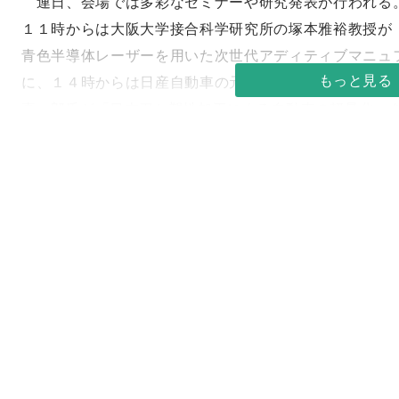
連日、会場では多彩なセミナーや研究発表が行われる
１１時からは大阪大学接合科学研究所の塚本雅裕教授が
青色半導体レーザーを用いた次世代アディティブマニュ
に、１４時からは日産自動車の元塑性加工エキスパート
真一郎氏が「日本刀と塑性加工による自動車の軽量化」
そのほか、学会テクニカルセミナーや出展者テクニカ
発表なども行われる。
次代の人材
鍛圧業界を含む製造業では次代を担う人材の確保が喫
べく、今回の展示会では学生・生徒の誘致に力を入れて
バスツアーを開催。同ツアーによって、９００人を超え
る。