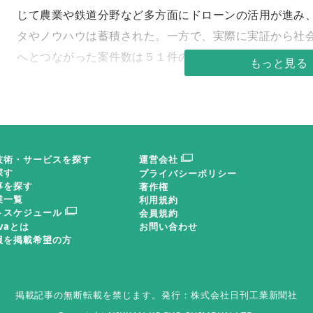
じて農業や鉄道分野など多方面にドローンの活用が進み
タやノウハウは蓄積された。一方で、実際に実証から社
へとつながった案件数は５１件のうち、７件に止まった
ドローンのビジネス利用の浸透には、「メーカーなど
者とドローンを使いたい企業・団体がマッチングできる
必要になる」（箙一之ＮＩＲＯ研究開発部門）と指摘す
技術・サービスを探す
運営会社
こ数年でドローン業界は急速に成長し、各メーカーの機
探す
プライバシーポリシー
も向上したことで幅広い用途展開が見込めるようになっ
事を探す
著作権
業一覧
利用規約
だ技術やノウハウを持つ事業者は小規模が多く、ドロー
トスケジュール
会員規約
あるという。そこで、ＮＩＲＯでは５月末に「ドローン
ovaとは
お問い合わせ
報を掲載希望の方
加対象となるのは、サプライヤーやドローン事業を行う
企業や自治体、商工会議所といったユーザーだ。既に参
模や地域はさまざまだ。
掲載記事の無断転載を禁じます。
発行：株式会社日刊工業新聞社