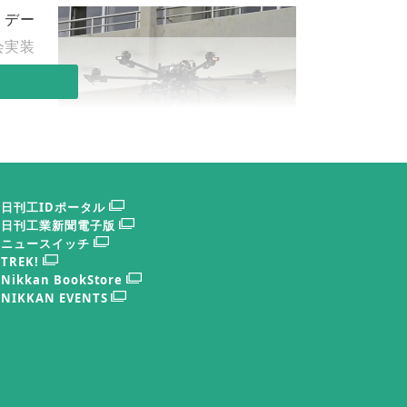
、デー
会実装
。
の事業
場所が
る。こ
２３年には、花王が兵庫県養父市で重量運搬ド
日刊工IDポータル
ローンの自動運行技術を用いた一括輸送の実証
体性能
を行った
日刊工業新聞電子版
た。た
ニュースイッチ
TREK!
ン活用のニーズを取り込みきれないケースが
Nikkan BookStore
利活用プラットフォーム」を立ち上げた。参
NIKKAN EVENTS
企業はもちろん、ドローンの活用を模索する
加者数は９３社（９月現在）に及び、その規