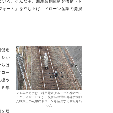
ている。そんな中、新産業創造研究機構（Ｎ
フォーム」を立ち上げ、ドローン産業の発展
用促進
ＲＯが
からは
ドロー
支援や
は５年
２４年２月には、神戸電鉄グループの神鉄コミ
ュニティサービスが、災害時の運転再開に向け
た線路上の点検にドローンを活用する実証を行
った
業を通