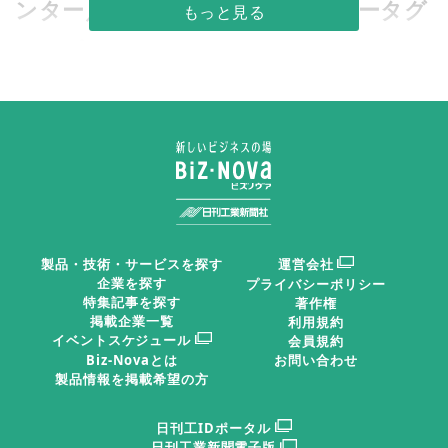
ンター／ＮＴＴデータ／ＮＴＴデータグ
ループ／ゼロボード／ｄｏｔＤ
経済産業省が主導する産業データ連携の枠組み「ウラ
ノス・エコシステム」の社会実装が始まった。先導役と
なったのが、自動車・蓄電池業界のサプライチェーン
（供給網）構成企業向けデータ連携サービスだ。蓄電池
のライフサイクルに関わる国境を越えた企業間でのデー
製品・技術・サービスを探す
運営会社
タ連携が可能。２０２３年８月施行の欧州電池規則で求
企業を探す
プライバシーポリシー
められた蓄電池のライフサイクル全体での二酸化炭素
特集記事を探す
著作権
掲載企業一覧
利用規約
（ＣＯ２）排出量や資源リサイクル率の開示に対応し
イベントスケジュール
会員規約
た。
Biz-Novaとは
お問い合わせ
製品情報を掲載希望の方
「自動車、電池業界が一緒になってプラットフォーム
日刊工IDポータル
日刊工業新聞電子版