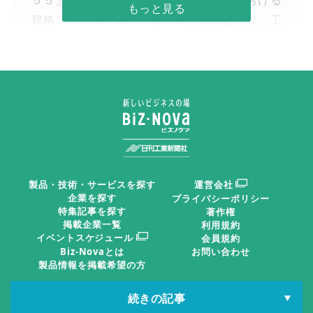
５５」に対応した工作機械の環境評価における
規格「ＪＩＳ Ｂ ０９５５」が制定され、工
作機械の環境負荷や省エネ性能を評価する取り
組みが進められている。
日刊工業新聞2026年05月22日 掲載
運動特性を利用した工具経路最適化
前章で述べたように、工作機械の消費電力は送り速度
製品・技術・サービスを探す
運営会社
だけでなく、各軸の運動方向や機械構造によって変化す
企業を探す
プライバシーポリシー
特集記事を探す
る。すなわち、同じ製品形状を加工する場合でも、工具
著作権
掲載企業一覧
利用規約
経路の違いによって消費エネルギーが異なる可能性があ
イベントスケジュール
会員規約
Biz-Novaとは
お問い合わせ
る。従来のＣＡＭシステムでは、加工精度や加工時間を
製品情報を掲載希望の方
重視した工具経路生成が主であり、消費エネルギーを考
慮した経路設計はほとんど行われていなかった。
続きの記事
日刊工IDポータル
日刊工業新聞電子版