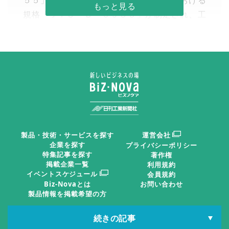
５５」に対応した工作機械の環境評価における
規格「ＪＩＳ Ｂ ０９５５」が制定され、工
作機械の環境負荷や省エネ性能を評価する取り
組みが進められている。
日刊工業新聞2026年05月22日 掲載
省エネ化を実現する工具経路生成
【執筆】金沢工業大学 工学部 先進機械システム工学科
製品・技術・サービスを探す
運営会社
企業を探す
プライバシーポリシー
教授 林 晃生
特集記事を探す
著作権
掲載企業一覧
利用規約
イベントスケジュール
会員規約
軸運動のエネルギーロスに着目
Biz-Novaとは
お問い合わせ
製品情報を掲載希望の方
従来、工作機械の省エネ化では、クーラントなど周辺
続きの記事
日刊工IDポータル
日刊工業新聞電子版