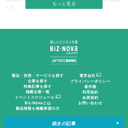
水素と二酸化炭素（ＣＯ２）から作る合成メタン（ｅ—
メタン）は、認知度も高まり、実用化に向けた大規模な
実証も始まっている。Ｊ—クレジット制度を活用したカ
ーボンオフセットの動きも広がりつつある。
都市ガス／世界最大級メタネーション試
験設備 ＩＮＰＥＸ・大ガス 実証
製品・技術・サービスを探す
運営会社
企業を探す
プライバシーポリシー
２０２６年２月にＩＮＰＥ
特集記事を探す
著作権
Ｘと大阪ガスは、新潟県長岡
掲載企業一覧
利用規約
イベントスケジュール
会員規約
市で世界最大級のメタネーシ
Biz-Novaとは
お問い合わせ
製品情報を掲載希望の方
ョン試験設備の実証運転を開
世界最大級のメタネーション
始した。天然ガスの生産に伴
試験設備（新潟県長岡市、Ｉ
日刊工IDポータル
続きの記事
ＮＰＥＸ提供）
う随伴ＣＯ２を分離・回収
日刊工業新聞電子版