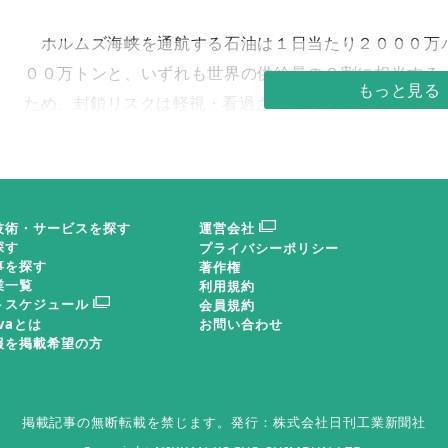
ホルムズ海峡を通航する石油は１日当たり２０００万
００万トンと、いずれも世界の供給量の２割に相当する
ため、封鎖リスクは軽視・看過されるきらいがあった。
しかし、今回の中東戦争によって実際に発生したホル
（しんかん）させた。失われた供給量があまりに巨大で
る。
技術・サービスを探す
運営会社
探す
プライバシーポリシー
事を探す
著作権
業一覧
原油や石油製品の価格は大幅に高騰し、世界
利用規約
トスケジュール
会員規約
のエネルギー安全保障を根底から揺るがすに至
ovaとは
お問い合わせ
報を掲載希望の方
った。米国とイランの間で和平に関する覚書合
意が発表されたが、戦争とホルムズ海峡封鎖に
関する先行きはいまだ不透明であり、予断を許
掲載記事の無断転載を禁じます。
発行：株式会社日刊工業新聞社
さない。今後の事態の展開によっては、さらな