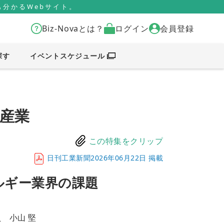
分かるWebサイト。
Biz-Novaとは？
ログイン
会員登録
探す
イベントスケジュール
産業
この特集をクリップ
日刊工業新聞2026年06月22日 掲載
ルギー業界の課題
 小山 堅