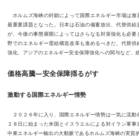
ホルムズ海峡の封鎖によって国際エネルギー市場は激
最重要課題となった。日本は石油の備蓄放出、代替供給
が、今後の事態展開によってはさらなる対策強化も必要
野でのエネルギー需給構造改革も進めるべきだ。代替供
強化、アジアのエネルギー安全保障強化への関与など、
価格高騰—安全保障揺るがす
激動する国際エネルギー情勢
２０２６年に入り、国際エネルギー情勢は一気に流動
２８日に始まった米国とイスラエルによる対イラン軍事
中東エネルギー輸出の大動脈であるホルムズ海峡の実質