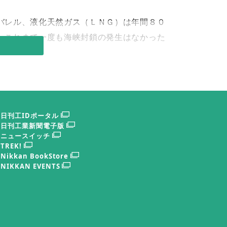
バレル、液化天然ガス（ＬＮＧ）は年間８０
。これまで一度も海峡封鎖の発生はなかった
ムズ海峡の封鎖は国際エネルギー市場を震撼
、代替することが基本的に不可能なためであ
日刊工IDポータル
日刊工業新聞電子版
ニュースイッチ
TREK!
Nikkan BookStore
NIKKAN EVENTS