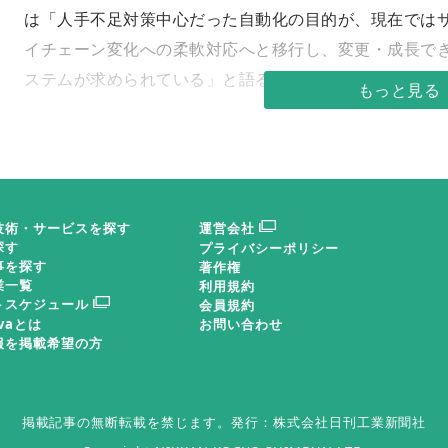
は「人手不足対策中心だった自動化の目的が、現在では
イチェーン変化への柔軟対応へと移行し、変更・成長で
ステムが求められている」と語る。
しかし自動車・半導体以外の分野では自動化導入が遅
段階から自動化を織り込みやすいのに対し、中小企業は
コストや運用面での課題も大きい。
「困難な取り組みで
技術・サービスを探す
運営会社
は「ＳＩｅｒの知恵のしぼりどころだ」と自信を見せた
探す
プライバシーポリシー
事を探す
著作権
業一覧
利用規約
近年引き合いが増加した物流分野ではAIによる標準化
トスケジュール
会員規約
化設備にＡＩは欠かせない存在となるだろう。しかし、
ovaとは
お問い合わせ
報を掲載希望の方
育も欠かせない。「“何をしたいか”を考え、構築できる
所（同蒲郡市）近藤社長は指摘した。
掲載記事の無断転載を禁じます。
発行：株式会社日刊工業新聞社
また、最新技術として注目されるヒューマノイドにつ