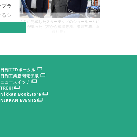
サプラ
きるシ
４月に完成したスターテクノのショールームに
三者が集った（左から成瀬専務、瀬川常務、近
藤社長）
れており、試行錯誤が続く。大手企業は設計
製品ありきのため工程設計に難しさがあり、
はあるがスターテクノ（同大口町）瀬川常務
日刊工IDポータル
。
日刊工業新聞電子版
ニュースイッチ
TREK!
が進む。物流以外にも今後、ロボットや自動
Nikkan BookStore
ＡＩの進歩は飛躍的で適切な利用には人材教
NIKKAN EVENTS
人材の育成が重要になるだろう」と近藤製作
いて、産業分野では将来的に危険環境などで