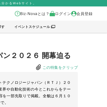
分かるWebサイト。
Biz-Novaとは？
ログイン
会員登録
探す
イベントスケジュール
ン２０２６ 開幕迫る
この特集をクリップ
トテクノロジージャパン（ＲＴＪ）２０
業界や自動化技術の今とこれからをテー
の内容を一部先取りで掲載。全貌は６月１０
号で。