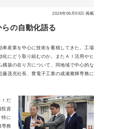
2026年06月03日 掲載
からの自動化語る
動車産業を中心に技術を蓄積してきた。工場
動化にどう取り組むのか。またＡＩ活用やヒ
ム構築の在り方について、同地域で中心的な
近藤茂充社長、豊電子工業の成瀬雅輝専務に
ｅｒだ
備投資
。特に
瀬専務