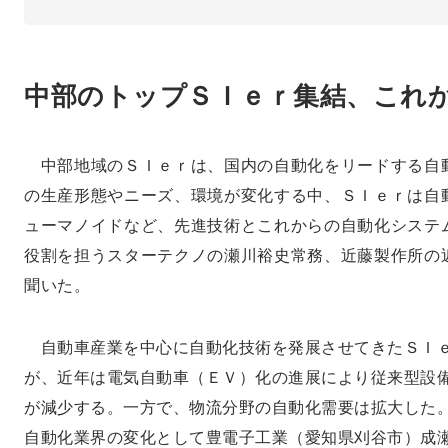
中部のトップＳＩｅｒ集結、これ
中部地域のＳＩｅｒは、国内の自動化をリードする自
の生産形態やニーズ、環境が変化する中、ＳＩｅｒは自
ューマノイドなど、先進技術とこれからの自動化システ
役割を担うスターテクノの瀬川裕史常務、近藤製作所の
聞いた。
自動車産業を中心に自動化技術を発展させてきたＳＩ
が、近年は電気自動車（ＥＶ）化の進展により従来型設
が減少する。一方で、物流分野の自動化需要は拡大した
自動化業界の変化として豊電子工業（
愛知県
刈谷市）成