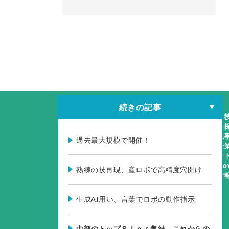
続きの記事
製品・
企業を
特集記
過去最大規模で開催！
掲載企
イベン
Biz-N
熟練の技再現、産ロボで高精度穴開け
製品情
生成AI用い、言葉でロボの動作指示
中部のトップＳＩｅｒ集結、これからの