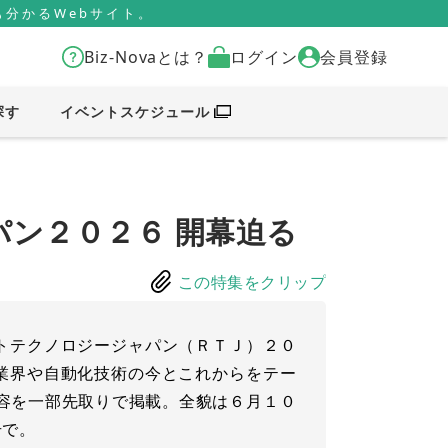
分かるWebサイト。
Biz-Novaとは？
ログイン
会員登録
探す
イベントスケジュール
ン２０２６ 開幕迫る
この特集をクリップ
トテクノロジージャパン（ＲＴＪ）２０
業界や自動化技術の今とこれからをテー
の内容を一部先取りで掲載。全貌は６月１０
号で。