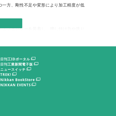
つ一方、剛性不足や変形により加工精度が低
ドエフェクターを装着し、押し付け力や送り
向上させる手法を提案した。ロボットは大ま
により性能を補完する。
日刊工IDポータル
により位置ズレを抑制する。加工データの蓄
日刊工業新聞電子版
待され、今後は多様条件での検証と産学連携
ニュースイッチ
TREK!
Nikkan BookStore
NIKKAN EVENTS