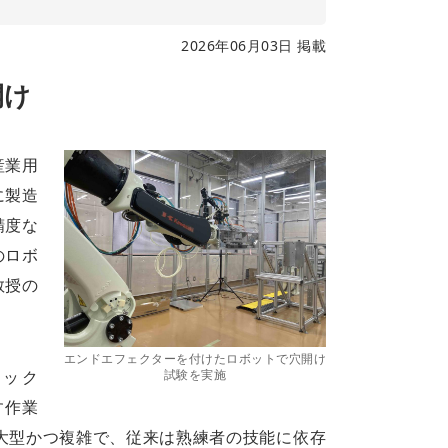
2026年06月03日 掲載
開け
産業用
に製造
精度な
のロボ
教授の
エンドエフェクターを付けたロボットで穴開け
試験を実施
ック
す作業
大型かつ複雑で、従来は熟練者の技能に依存