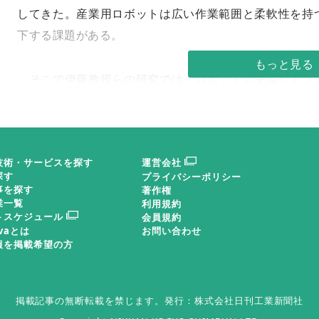
してきた。産業用ロボットは広い作業範囲と柔軟性を持
下する課題がある。
そこで伊藤教授らの研究では、ロボットの先端にエン
を精密制御することで、加工点近傍での安定性と精度を
かな位置決めを担い、微細制御は装置側が行う役割分担
技術・サービスを探す
運営会社
さらに対象面の計測や姿勢補正、キャリブレーション
探す
プライバシーポリシー
積とAI（人工知能）活用により品質向上や異常検知も期
事を探す
著作権
業一覧
利用規約
を通じた実用化が重要とされる。
トスケジュール
会員規約
ovaとは
お問い合わせ
報を掲載希望の方
掲載記事の無断転載を禁じます。
発行：株式会社日刊工業新聞社