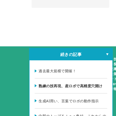
続きの記事
製品・
企業を
特集記
過去最大規模で開催！
掲載企
イベン
Biz-N
熟練の技再現、産ロボで高精度穴開け
製品情
生成AI用い、言葉でロボの動作指示
中部のトップＳＩｅｒ集結、これからの