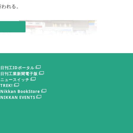
行われる。
式を採
展者情
場合の
企業の
アル展
日刊工IDポータル
きな特
日刊工業新聞電子版
コロナ禍も収束に向かいつつあり、来場者が通
ニュースイッチ
路を埋め尽くすほどに回復した（２０２２年）
TREK!
Nikkan BookStore
NIKKAN EVENTS
ベントで、会期中特設ステージで連日行われ
時４０分と１３時ー１３時半）は粉体プロセ
う技術の輪郭をナビゲーターが紹介する。具