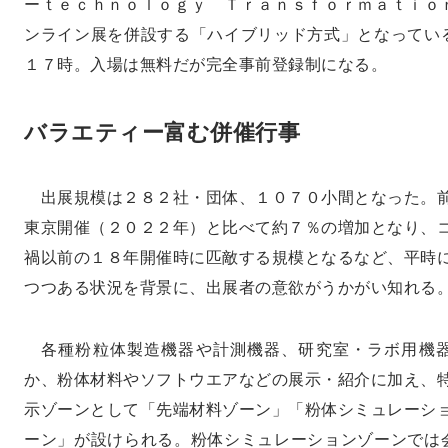
ーｔｅｃｈｎｏｌｏｇｙ Ｔｒａｎｓｆｏｒｍａｔｉｏ
ンライン展を併設する「ハイブリッド方式」となってい
１７時。入場は無料だが完全事前登録制になる。
バラエティー富む併催行事
出展規模は２８２社・団体、１０７０小間となった。
東京開催（２０２２年）と比べて約７％の増加となり、
禍以前の１８年開催時に匹敵する規模となるなど、平時
つつある状況を背景に、出展者の意欲がうかがい知れる
各種粉粒体製造機器や計測機器、研究室・ラボ用機
か、粉体材料やソフトウエアなどの展示・紹介に加え、
示ゾーンとして「先端材料ゾーン」「粉体シミュレーシ
ーン」が設けられる。粉体シミュレーションゾーンでは