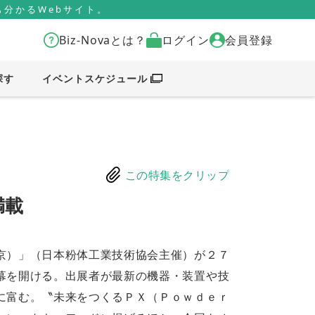
分かるWebサイト。
Biz-Novaとは？
ログイン
会員登録
探す
イベントスケジュール
この特集をクリップ
満載
京）」（日本粉体工業技術協会主催）が２７
幕を開ける。出展者が最新の機器・装置や技
に富む。〝未来をつくるＰＸ（Ｐｏｗｄｅｒ