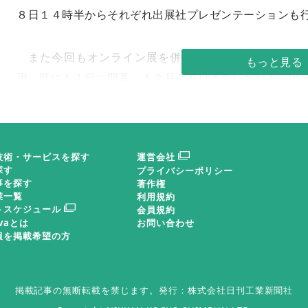
８日１４時半からそれぞれ出展社プレゼンテーションも
また今回もオンライン展を併設するハイブリッド方
用。既に１１日に開幕、１２月２６日まで行われる。出
報の公開によるブース訪問計画への利用や来場できない
製品情報の収集に加え、終了後にはオンデマンドで一部
発表セミナーなどの閲覧が可能になる。それだけに、リ
技術・サービスを探す
運営会社
との相乗効果が期待される。このほかＰＯＷＴＥＸの大
探す
プライバシーポリシー
徴である多彩な併催行事も注目を集めそうだ。
事を探す
著作権
業一覧
利用規約
トスケジュール
会員規約
ＰＸステーション
ovaとは
お問い合わせ
報を掲載希望の方
新企画として東京では初めて行われる来場者参加型イ
る。「ＰＯＷＴＥＸ２０２４の歩き方」（１０時ー１０
掲載記事の無断転載を禁じます。
発行：株式会社日刊工業新聞社
スの上流から下流までを簡単に解説、ＰＯＷＴＥＸが扱