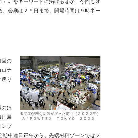
ｎ）〟をキーワードに掲げるほか、今回もオ
る。会期は２９日まで、開場時間は９時半ー
前回の
コロナ
に戻り
。
器のほ
出展者が増え活気が戻った前回（２０２２年）
特別展
の「ＰＯＷＴＥＸ ＴＯＫＹＯ ２０２２」
ョンゾ
会期中連日正午から、先端材料ゾーンでは２