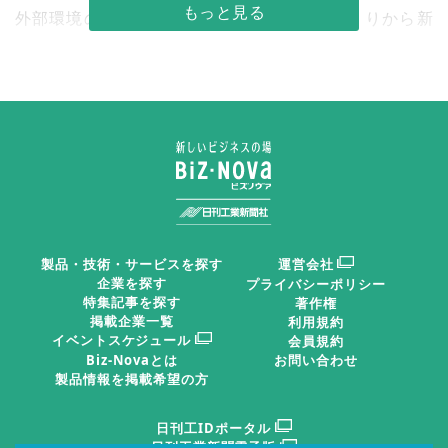
外部環境の変化に対応し“これまでのモノづくりから新
しい時代のモノづくりへどう変化させていくか”という
流れが、特にここ７—８年ほど前から強くなってきた。
私が担当している「シン・ものづくり委員会」の「シ
ン」とは変革を意味しており、具体的な事業としてＤＸ
の推進活動に注力している。
“単なるデジタル化だけでなく、モノづくり自体をど
うトランスフォーメーションしていくか”という考え方
製品・技術・サービスを探す
運営会社
企業を探す
プライバシーポリシー
を重視し、その手段として“デジタル技術をうまく活用
特集記事を探す
著作権
しよう”という取り組みを進めている。モノづくりやデ
掲載企業一覧
利用規約
イベントスケジュール
会員規約
ジタル化に対する考え方はコロナ禍を機に大きく変化し
Biz-Novaとは
お問い合わせ
たが、昨今の“人手不足”などの課題解決にはこれまでの
製品情報を掲載希望の方
考え方ではなく、デジタル技術の活用が有効であるとい
日刊工IDポータル
う流れに変わってきている。
日刊工業新聞電子版