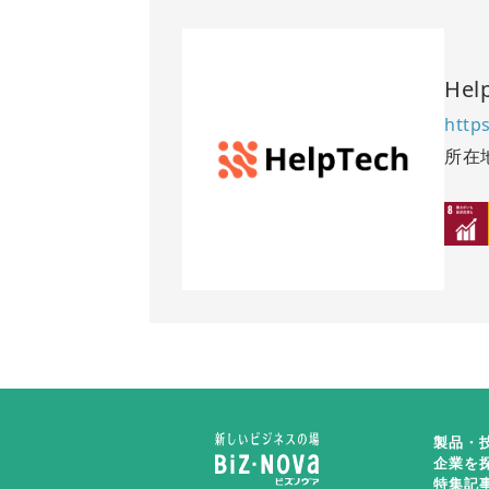
He
https
所在
製品・
企業を
特集記