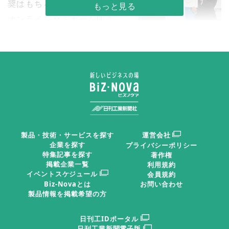
奨はもちろん、健康に関する
オンラインセミナーを開き、
不妊治療支援に力を入れ「プ
行員の健康リテラシー向上を
ラチナくるみんプラス」を取
得
目指している。
２０２２年１２月には、第１回として「食生活改善セ
ミナー」を実施。カゴメから講師を招き、野菜をバラン
ス良く摂取する秘訣についてレクチャーした。休日に開
く自主参加のセミナーながら８１名が参加。セミナー開
製品・技術・サービスを探す
運営会社
催後は、「行内の自動販売機の野菜ジュースが売り切れ
企業を探す
プライバシーポリシー
特集記事を探す
著作権
た」（矢野麻衣子課長代理）という。
掲載企業一覧
利用規約
イベントスケジュール
会員規約
Biz-Novaとは
お問い合わせ
２３年6月には、「女性の健康」をテーマにしたセミ
製品情報を掲載希望の方
ナーを開催。妊娠・出産、更年期障害、生理不順など、
日刊工IDポータル
職場で見過ごされがちな、女性の体の変化について講義
日刊工業新聞電子版