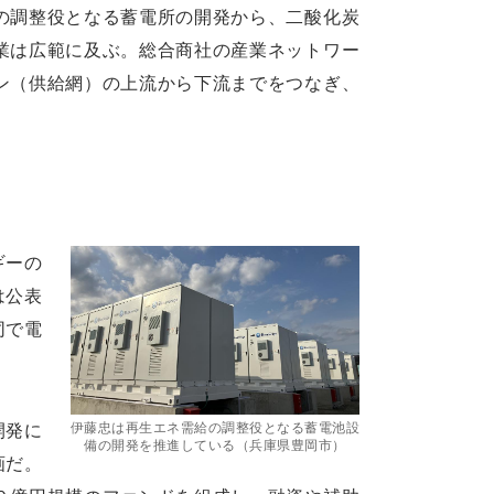
の調整役となる蓄電所の開発から、二酸化炭
業は広範に及ぶ。総合商社の産業ネットワー
ン（供給網）の上流から下流までをつなぎ、
ギーの
は公表
同で電
開発に
伊藤忠は再生エネ需給の調整役となる蓄電池設
備の開発を推進している（兵庫県豊岡市）
画だ。