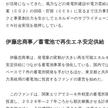
が活発になってきた。風力などの発電所建設や電力需給
素（ＣＯ２）の回収・貯留（ＣＣＳ）に至るまで注力事
クと事業創出力を生かしてエネルギーのサプライチェー
ＣＮ社会実現を後押ししている。
伊藤忠商事／蓄電池で再生エネ安定供給
伊藤忠商事は、発電量の変動が大きい再生可能エネル
安定供給につながる蓄電池事業を強化している。国内で
ベースで７件の蓄電所開発を手がけるほか、東京都と共
力系統用の蓄電池に投資するファンドの運営を始めた。
このファンドは、関東エリアで２―６件程度の蓄電所
投資し、２０２６年―２７年ごろから順次稼働させる計