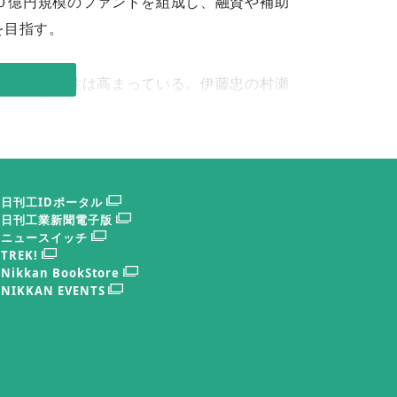
０億円規模のファンドを組成し、融資や補助
を目指す。
電池の重要性は高まっている。伊藤忠の村瀬
ギーの拡大と電力の安定供給の両立を図って
計出荷台数は約６万台に上る。資本提携先の
日刊工IDポータル
予測や電力消費パターンを基に充放電を最適
日刊工業新聞電子版
ニュースイッチ
が１９年以降順次終了することを見据えて強
TREK!
を伸ばしている。
Nikkan BookStore
NIKKAN EVENTS
などを直接売買できるネットワーク構築に取
の効果的な制御を狙う。