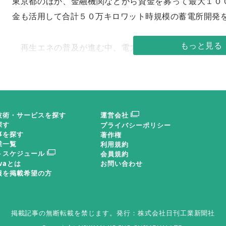
東京都のほか、金融機関などから資金を募って最大１０
金も活用して合計５０万キロワット時規模の蓄電所開発
再生エネの普及が進む中、電力需給の調整役となる蓄
博章次世代エネルギービジネス部長は「再生可能エネル
いく」と語る。
伊藤忠は家庭用蓄電池の販売にも力を入れており、累
技術・サービスを探す
運営会社
米ルナーエナジーの人工知能（ＡＩ）が太陽光発電量の
探す
プライバシーポリシー
事を探す
著作権
制御する。再生エネの固定価格買い取り制度（ＦＩＴ）
業一覧
利用規約
トスケジュール
化したシステムが、電力の自家消費ニーズを捉えて販売
会員規約
ovaとは
お問い合わせ
報を掲載希望の方
今後は、家庭や店舗で余剰となった太陽光由来の電力
り組む。再生エネの需要家間をつなぐことで分散型電源
掲載記事の無断転載を禁じます。
発行：株式会社日刊工業新聞社