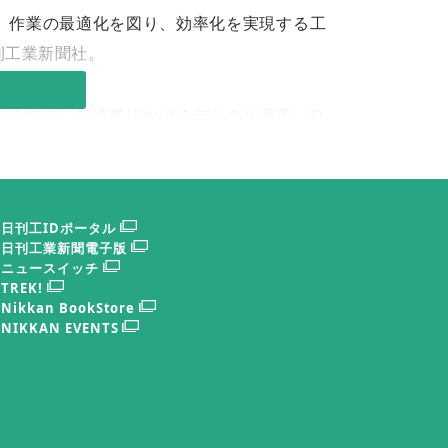
、作業の最適化を図り、効率化を実現する工
刊工業新聞社。
なるのが、製造業におけるデジタル変革（Ｄ
化、スマート物流などの課題を解決するため
合わせた提案・情報提供が同展の強み。
日刊工IDポータル
と今後の展望」と題したシンポジウムが開か
日刊工業新聞電子版
の長濱弥生氏が「２０３５年工場におけるカ
ニュースイッチ
TREK!
ａｒｔ Ｔｅｃｈｎｏｌｏｇｉｅｓの木村哲
Nikkan BookStore
電力消費の見える化で▼６５％低減―」を講
NIKKAN EVENTS