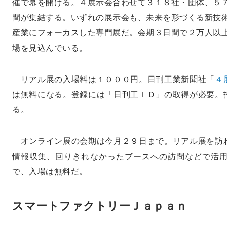
催で幕を開ける。４展示会合わせて３１８社・団体、５
間が集結する。いずれの展示会も、未来を形づくる新技
産業にフォーカスした専門展だ。会期３日間で２万人以
場を見込んでいる。
リアル展の入場料は１０００円。日刊工業新聞社「
４
は無料になる。登録には「日刊工ＩＤ」の取得が必要。
る。
オンライン展の会期は今月２９日まで。リアル展を訪
情報収集、回りきれなかったブースへの訪問などで活
で、入場は無料だ。
スマートファクトリーＪａｐａｎ