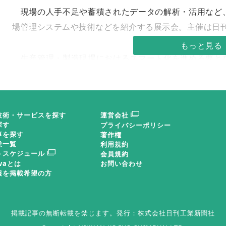
現場の人手不足や蓄積されたデータの解析・活用など
場管理システムや技術などを紹介する展示会。主催は日
生産管理・製造現場におけるスマート化を進める要と
Ｘ）だ。ペーパーレス化や設計・製造プロセスの最適
に、どういった導入方法があるのか、来場者のニーズに
技術・サービスを探す
運営会社
２１日は１３時から「製造業におけるＧＸの最新動向
探す
プライバシーポリシー
れる。トヨタ自動車のプラント・環境技術部生産環境室
事を探す
著作権
業一覧
利用規約
ーボンニュートラルに向けたチャレンジ」を、ｉ Ｓｍ
トスケジュール
会員規約
ovaとは
お問い合わせ
也社長が「中小企業にもできるＤＸによるＧＸ―ムダな
報を掲載希望の方
演する。
防災産業展
掲載記事の無断転載を禁じます。
発行：株式会社日刊工業新聞社