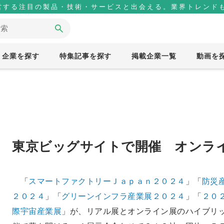
営する注目の製品・技術・サービスと出会える。業界トレンドも
企業を探す
特集記事を探す
掲載企業一覧
動画を
東京ビッグサイトで開催 オンラ
「
スマートファクトリーＪａｐａｎ２０２４
」「
防災
２０２４
」「
グリーンインフラ産業展２０２４
」「
２０
際宇宙産業展
」が、リアル展とオンライン展のハイブリ