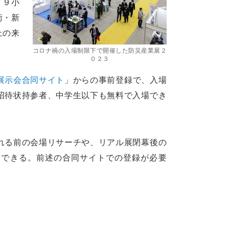
７９小
術・新
上の来
コロナ禍の入場制限下で開催した防災産業展２
０２３
展示会合同サイト
」からの事前登録で、入場
招待状持参者、中学生以下も無料で入場でき
れる前の会場リサーチや、リアル展閉幕後の
用できる。前述の合同サイトでの登録が必要