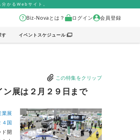
分かるWebサイト。
Biz-Novaとは？
ログイン
会員登録
探す
イベントスケジュール
この特集をクリップ
イン展は２月２９日まで
産業展
２４国
ッド開