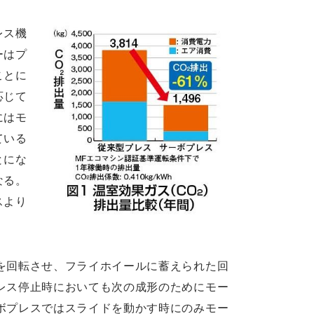
レス機
ーはプ
ことに
応じて
にはモ
ている
とにな
なる。
スより
を回転させ、フライホイールに蓄えられた回
レス停止時においても次の成形のためにモー
ボプレスではスライドを動かす時にのみモー