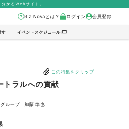
分かるWebサイト。
Biz-Novaとは？
ログイン
会員登録
探す
イベントスケジュール
この特集をクリップ
ートラルへの貢献
発グループ 加藤 準也
果