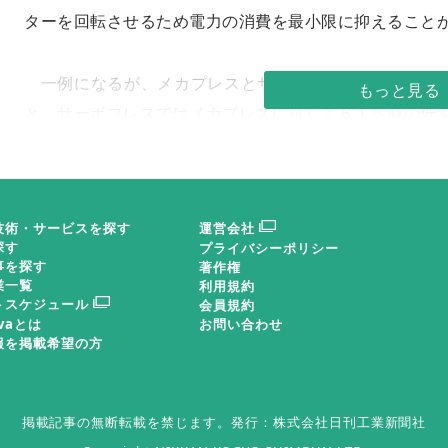
ターを回転させるため電力の消費を最小限に抑えること
一例になるが、メカプレスとサーボプレスを同条件で
と、サーボプレスではメカプレスに対して６１％減の低
消費電力からＧＨＧの排出量を換算するには、消費電
を乗じて算出するため、ＧＨＧ排出量の低減率は、消
技術・サービスを探す
運営会社
１）。
探す
プライバシーポリシー
事を探す
著作権
業一覧
利用規約
ＤＸ活用によるＧＨＧ排出量の低減
トスケジュール
会員規約
ovaとは
お問い合わせ
報を掲載希望の方
サーボプレスはデジタル変革（ＤＸ）との親和性が非
リングすることも可能である。一例として当社では「Ｋ
掲載記事の無断転載を禁じます。
発行：株式会社日刊工業新聞社
を搭載しているが、これによるＧＨＧ排出量の低減につ