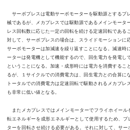
サーボプレスは電動サーボモーターを駆動源とするプ
械であるが、メカプレスでは駆動源であるメインモータ
レス回転数に応じた一定の回転を続ける定速回転である
対して、サーボプレスの場合は、スライドモーションに
サーボモーターは加減速を繰り返すことになる。減速時
ーターは発電機として機能するので、回生電力を発電し
ということになる。加速・成形時には電力を消費するこ
るが、１サイクルでの消費電力は、回生電力との合算に
トータルでの消費電力は定速回転で駆動されるメカプレ
も非常に低い値となる。
またメカプレスではメインモーターでフライホイール
転エネルギーを成形エネルギーとして使用するため、プ
ターを回転させ続ける必要がある。それに対して、サー