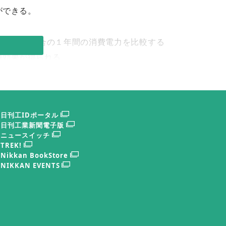
ができる。
運転した場合の１年間の消費電力を比較する
減効果が得られる。
力量に各電力事業者が公開している排出係数
費電力の低減率と同じ６１％減になる（図
日刊工IDポータル
日刊工業新聞電子版
ニュースイッチ
TREK!
Nikkan BookStore
NIKKAN EVENTS
常に高く、例えば、サーボ電流波形をモニタ
ｏｍｔｒａｘ」という遠隔稼働管理システム
いて紹介する。