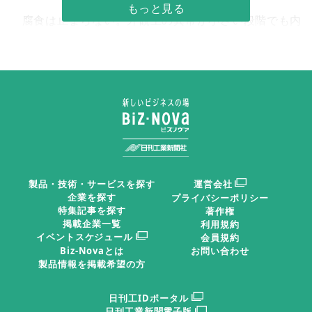
腐食は止まらない。外観上の異常が小さい段階でも内
部では着実に進行し、ある時点で急激に損傷が顕在化す
る。
実際に、下水道の陥没事故や橋梁（きょうりょう）の
劣化による通行規制などが各地で発生している。これら
の多くに共通する要因が腐食である。しかし、人は自ら
が病に至るまで健康の重要性に気づかないのと同様に、
製品・技術・サービスを探す
運営会社
構造物の「錆の病」も、症状が現れるまでその重要性を
企業を探す
プライバシーポリシー
認識しないものである。
特集記事を探す
著作権
掲載企業一覧
利用規約
イベントスケジュール
会員規約
Biz-Novaとは
お問い合わせ
昨今のインフラ構造物は、例えば自覚症状がなく病状
製品情報を掲載希望の方
が進行している患者のように、病院に行っても「手の施
しようがない」と言われる段階まで劣化が進んでいるも
日刊工IDポータル
日刊工業新聞電子版