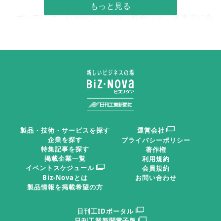
ポンプには、石油化学や電力、鉄鋼など、各市場に合
わせた設計規格がある。顧客は適用された設計規格か
ら、ポンプのグレードを理解できる。それだけでなく、
設計規格を指定して発注することもできる。一方、ポン
プメーカーにとっては設計規格に合わせることで、トラ
ブルの少ない高品質のポンプの設計・製造につながる。
つまり設計規格は、顧客とメーカー双方にとって便利な
ものである。
製品・技術・サービスを探す
運営会社
企業を探す
プライバシーポリシー
特集記事を探す
著作権
ポンプの設計規格
掲載企業一覧
利用規約
イベントスケジュール
会員規約
Biz-Novaとは
お問い合わせ
ポンプの設計規格には
製品情報を掲載希望の方
さまざまなものがある。
日刊工IDポータル
国際規格には「米石油協
日刊工業新聞電子版