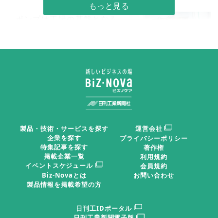
ポンプは工場の基盤となる
水の循環・移送を担い、産業
や社会基盤の維持・発展にお
いて極めて重要な役割を果た
RANDX-C（電流センサー）
している。
の取り付け例
当社が扱うスラリーポンプは、汎用ポンプでは対応で
きないような摩耗、腐食、漏れ、詰まりを引き起こす厳
製品・技術・サービスを探す
運営会社
しい条件下での使用が求められる。これらに対応するた
企業を探す
プライバシーポリシー
特集記事を探す
著作権
め、事前に使用状況・条件の詳細なヒアリングを行い、
掲載企業一覧
利用規約
それに対する適切な提案が必要となる。また、汎用ポン
イベントスケジュール
会員規約
Biz-Novaとは
お問い合わせ
プに比べメンテナンス頻度も高いため、耐久性の向上が
製品情報を掲載希望の方
持続可能性につながる。
日刊工IDポータル
日刊工業新聞電子版