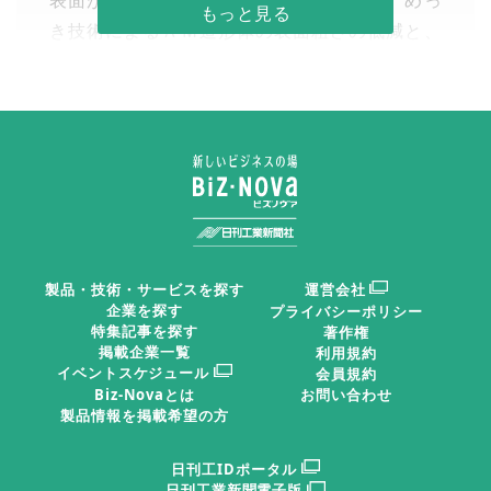
表面が粗く、産業用途が限定されている。めっ
き技術によるＡＭ造形体の表面粗さの低減と、
その形彫り放電加工用電極への応用など、めっ
きによる機能付与と新たな産業への用途につい
て紹介する。
日刊工業新聞2026年06月26日 掲載
複雑ＡＭ造形体の実用化に向けた表
面処理技術の取り組み
製品・技術・サービスを探す
運営会社
企業を探す
プライバシーポリシー
特集記事を探す
著作権
掲載企業一覧
【執筆】兵庫県立工業技術センター 研究員 山田 直輝
利用規約
イベントスケジュール
会員規約
／課長 山口 篤
Biz-Novaとは
お問い合わせ
製品情報を掲載希望の方
ＡＭ造形体表面の凹凸・欠陥への課題
日刊工IDポータル
日刊工業新聞電子版