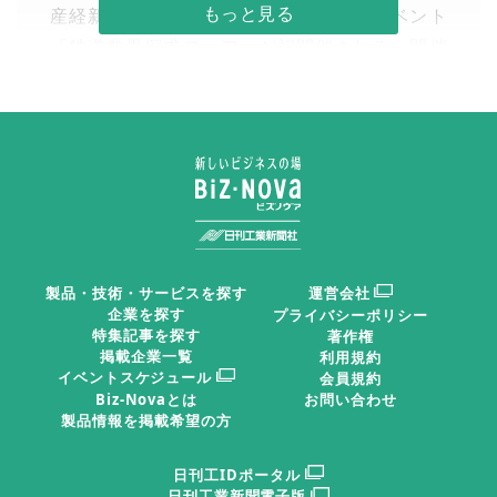
産経新聞社。今回はリクルーティングイベント
「鉄道業界探求フェア」が初開催される。開催
時間は１０時から１７時、最終日は１６時ま
で。入場料は２０００円（招待券持参者・イン
ターネットからの事前登録者は無料）。
日刊工業新聞2025年11月20日 掲載
安全・安心・快適・環境・省エネを
製品・技術・サービスを探す
運営会社
追求
企業を探す
プライバシーポリシー
特集記事を探す
著作権
掲載企業一覧
利用規約
鉄道・交通の最前線 終結／技術者交流
イベントスケジュール
会員規約
Biz-Novaとは
お問い合わせ
製品情報を掲載希望の方
鉄道技術展
は鉄道・交通シ
日刊工IDポータル
ステム、インフラ整備、電
日刊工業新聞電子版