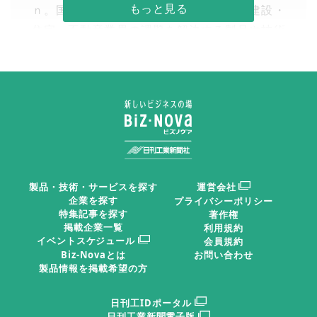
ｎ。国内外の５５０社・団体が出展し、建設・
住宅・不動産業界の課題を解決する製品や技術
を紹介する。開場は１０—１７時。事前登録で
入場無料。
日刊工業新聞2025年12月09日 掲載
建設ＤＸ・ＧＸで脱炭素 実現
ＪＡＰＡＮ ＢＵＩＬＤ
製品・技術・サービスを探す
運営会社
企業を探す
プライバシーポリシー
ＴＯＫＹＯ
は「
高性能建材・
特集記事を探す
著作権
住設ＥＸＰＯ
」「
スマートハ
掲載企業一覧
利用規約
イベントスケジュール
会員規約
ウスＥＸＰＯ
」「
住宅産業Ｄ
Biz-Novaとは
お問い合わせ
Ｘ展
」「
建物リニューアルＥ
製品情報を掲載希望の方
実演を交えて製品の機能を紹
介する
ＸＰＯ
」「
商業施設・店舗Ｄ
日刊工IDポータル
Ｘ展
」「
スマートビルディングＥＸＰＯ
」「
建設ＤＸ
日刊工業新聞電子版