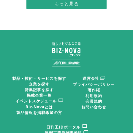
＜タミル・ナドゥ州＞ １１兆円投資・
雇用２６９万人創出
（執筆：ジェトロ チェンナ
イ事務所長 白石薫）
１月７―８日にかけてタミ
ル・ナドゥ州政府が主催する
タミル・ナドゥ州ラジャア商
製品・技術・サービスを探す
運営会社
工大臣（左から３人目）がジ
「グローバル・インベスター
企業を探す
プライバシーポリシー
ャパンパビリオンのチェンナ
特集記事を探す
著作権
ズ・ミート（ＧＩＭ）」が開
イ日本商工会を訪問
掲載企業一覧
利用規約
催された。企業誘致・投資誘
イベントスケジュール
会員規約
Biz-Novaとは
お問い合わせ
致で経済成長を目指す方針を明確にしている同州にとっ
製品情報を掲載希望の方
て州最大、最重要の投資誘致カンファレンスである。会
日刊工IDポータル
期中、州政府は６兆６４１８億ルピー（１１兆２９１０
日刊工業新聞電子版