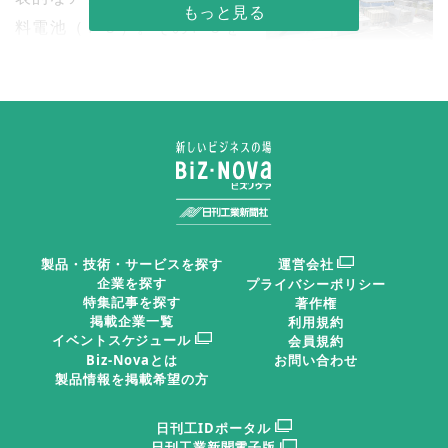
料電池（ＦＣ）。そのＦＣを
動力源とするのが燃料電池車
三菱化工機·川崎水素ステーシ
（ＦＣＶ）だ。ＦＣＶを運用
ョン全景(水素製造設備を備え
るオンサイト型のステーショ
するためには、水素を供給す
ン)
る水素ステーションが必要と
なる。
水素ステーションは水素製造装置、圧縮機、蓄圧器、
製品・技術・サービスを探す
運営会社
プレクーラー、ディスペンサーなどで構成される。水素
企業を探す
プライバシーポリシー
ステーションで供給する水素確保の形式は主に、施設で
特集記事を探す
著作権
掲載企業一覧
利用規約
水素を製造するオンサイト型と大規模なプラントで製造
イベントスケジュール
会員規約
した水素を搬入・貯蔵するオフサイト型の２種類。オン
Biz-Novaとは
お問い合わせ
製品情報を掲載希望の方
サイト型の施設では都市ガスや液化石油ガス（ＬＰＧ）
を原料に改質したり、水を電気分解したりして水素を製
日刊工IDポータル
日刊工業新聞電子版