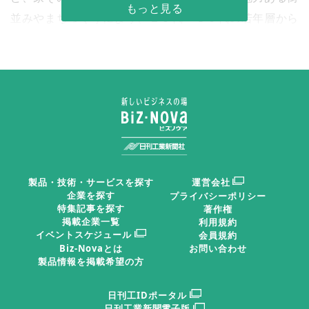
並みやまちづくりにより、２０代―３０代の若年層から
シニア層までさまざまなターゲットに向けて積極的な提
案が行われている。ここでは住宅産業の状況やその取り
組みを支える住宅政策・支援策について概観する。
本格的なストック型社会へ
わが国の住宅ストック総数は約６２４０万戸であり、
製品・技術・サービスを探す
運営会社
そのうち人が住居している「居住世帯のあるストック」
企業を探す
プライバシーポリシー
特集記事を探す
著作権
は約５３６０万戸である。数の上では既に住宅ストック
掲載企業一覧
利用規約
数が世帯数を上回る状態となっている。
イベントスケジュール
会員規約
Biz-Novaとは
お問い合わせ
製品情報を掲載希望の方
国土交通省の推計では、この中で、１９８０年以前に
日刊工IDポータル
建てられたストックは約１３００万戸、そのうち耐震性
日刊工業新聞電子版