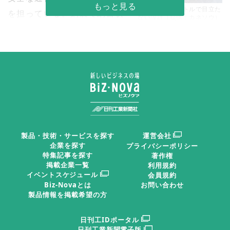
幅２８ミリメートルで目立た
を担っている。鋼製で網目状
ない設計（提供：カネソウ）
の構造をしたものが一般的
で、設置される環境により網目の幅や素材、色などさま
ざまな種類が存在する。例えば沿岸部や水産工場など塩
害が発生しやすい環境や、融雪剤を用いる地域では、Ｊ
ＩＳ規格に基づく溶融亜鉛アルミニウム合金メッキを施
して耐食性を高めた製品もニーズがある。また医薬品工
場などでは、樹脂製のグレーチングを使用するケースも
製品・技術・サービスを探す
運営会社
ある。
企業を探す
プライバシーポリシー
特集記事を探す
著作権
掲載企業一覧
利用規約
市街地に設置するグレーチングとしては、従来は「並
イベントスケジュール
会員規約
目」と呼ばれる幅３センチメートル程度の網目のものが
Biz-Novaとは
お問い合わせ
製品情報を掲載希望の方
一般的。しかし歩行者の多い都市部ではハイヒールやつ
えがはまったり、ベビーカーや車いすの車輪が落下した
日刊工IDポータル
日刊工業新聞電子版