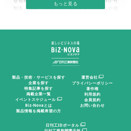
る包装のカタチ～」をテーマに、食品原料から
製造、包装、物流だけでなく安全システムや省
資源・リサイクルなどの分野にも展示の幅を広
げている。開場時間は１０時から１７時まで
で、入場には事前に公式ホームページから無料
の来場者登録が必要。
日刊工業新聞2026年04月21日 掲載
食と包装の工程を変える最新技術が
製品・技術・サービスを探す
運営会社
集結
企業を探す
プライバシーポリシー
特集記事を探す
著作権
掲載企業一覧
利用規約
中部パックは、１９７９年
イベントスケジュール
会員規約
Biz-Novaとは
お問い合わせ
に「名古屋包装・食品機械
製品情報を掲載希望の方
展」として始まった食と包装
に関する総合展示会。２年に
日刊工IDポータル
安全・衛生分野の注目度も高
日刊工業新聞電子版