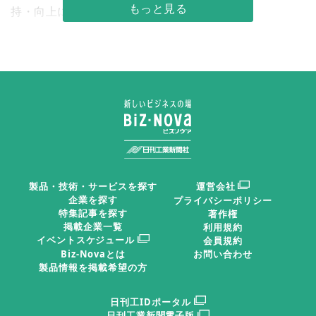
持・向上に重要な役割を果たしている。
切削加工ではドリルに切りくずが絡んだり、切りくず
による目詰まりや滞留が起こったりする。これらが機械
の不具合を引き起こし、生産性や精度を低下させる例は
少なくない。プレス加工でも切りくずが干渉するカス上
がりなどのトラブルは加工品質を低下させる。こうした
トラブルを防ぎ、機械の性能をフルに発揮させるには、
切りくず類を速やかに排出することが必要だ。
製品・技術・サービスを探す
運営会社
企業を探す
プライバシーポリシー
特集記事を探す
著作権
さらには、人手不足が深刻化する中、人材確保の観点
掲載企業一覧
利用規約
イベントスケジュール
会員規約
からも職場環境の改善や安全確保など働きやすい現場づ
Biz-Novaとは
お問い合わせ
くりは一段と重要になっている。薄い切りくずは鋭利で
製品情報を掲載希望の方
機械清掃の際などに触れればけがをする危険性がある。
日刊工IDポータル
高圧空気による清掃では顔に当たらないように注意する
日刊工業新聞電子版