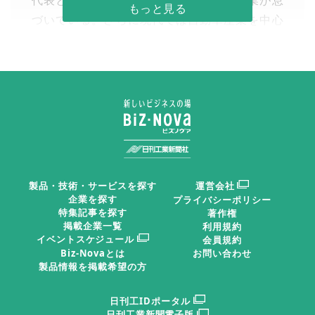
代表とする醸造業など歴史と伝統ある産業が息
づいている。さらに現代では自動車産業を中心
とした製造業も発展し、商業、工業、観光と多
彩な分野で注目され続けている。新たな未来を
生み出し、変化を続ける岡崎市の取り組みと、
企業の動きに焦点を当てる。
日刊工業新聞2026年07月01日 掲載
記念の年祝う取り組み多彩
製品・技術・サービスを探す
運営会社
企業を探す
プライバシーポリシー
特集記事を探す
著作権
額田合併も２０年の節目
掲載企業一覧
利用規約
イベントスケジュール
会員規約
Biz-Novaとは
お問い合わせ
製品情報を掲載希望の方
岡崎市は今日７月１日に市
制施行１１０周年を迎える。
日刊工IDポータル
徳川家康の生誕の地としても
日刊工業新聞電子版