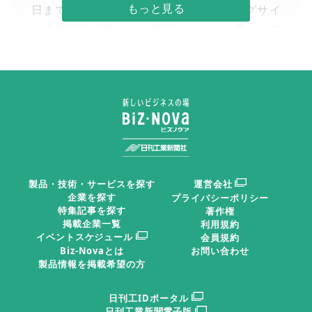
日までの３日間、東京・有明の東京ビッグサイ
ト南展示棟で開く。入場料は１０００円。公式
ホームページでの事前登録者、招待状持参者、
中学生以下は無料。開場は１０—１７時。同時
開催の「国際ロボット展」を合わせた７展示会
で相互入場できる。
日刊工業新聞2025年12月03日 掲載
きょう開幕／東京ビッグサイト
製品・技術・サービスを探す
運営会社
企業を探す
プライバシーポリシー
特集記事を探す
著作権
掲載企業一覧
利用規約
洗浄総合展
イベントスケジュール
会員規約
Biz-Novaとは
お問い合わせ
製品情報を掲載希望の方
洗浄総合展
では、金属加工
日刊工IDポータル
や自動車、電子部品、精密部
日刊工業新聞電子版